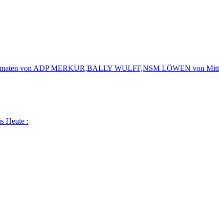
pielautomaten von ADP MERKUR,BALLY WULFF,NSM LÖWEN von Mitte 
s Heute :