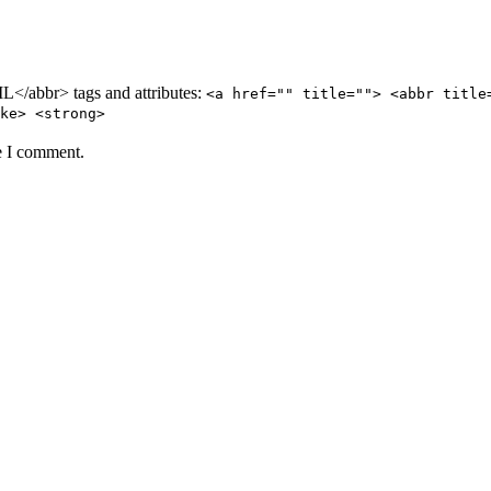
/abbr> tags and attributes:
<a href="" title=""> <abbr title
ke> <strong>
e I comment.