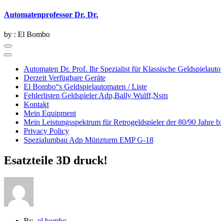
Skip
Automatenprofessor Dr. Dr.
to
content
by : El Bombo
Automaten Dr. Prof. Ihr Spezialist für Klassische Gelds
Derzeit Verfügbare Geräte
El Bombo“s Geldspielautomaten / Liste
Fehlerlisten Geldspieler Adp,Bally Wulff,Nsm
Kontakt
Mein Equipment
Mein Leistungsspektrum für Retrogeldspieler der 80/90 Jahre bi
Privacy Policy
Spezialumbau Adp Münzturm EMP G-18
Esatzteile 3D druck!
By -
el bombo